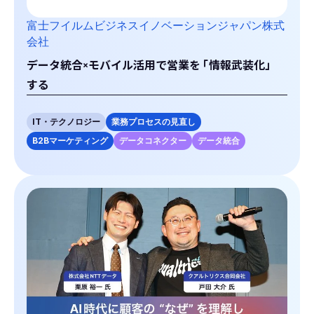
富士フイルムビジネスイノベーションジャパン株式
会社
データ統合×モバイル活用で営業を
「
情報武装化」
する
IT・テクノロジー
業務プロセスの見直し
B2Bマーケティング
データコネクター
データ統合