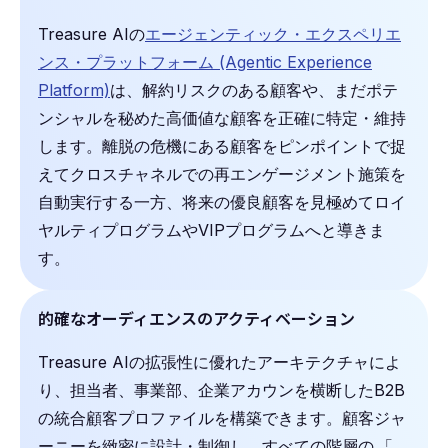
Treasure AIの
エージェンティック・エクスペリエ
ンス・プラットフォーム (Agentic Experience
Platform)
は、解約リスクのある顧客や、まだポテ
ンシャルを秘めた高価値な顧客を正確に特定・維持
します。離脱の危機にある顧客をピンポイントで捉
えてクロスチャネルでの再エンゲージメント施策を
自動実行する一方、将来の優良顧客を見極めてロイ
ヤルティプログラムやVIPプログラムへと導きま
す。
的確なオーディエンスのアクティベーション
Treasure AIの拡張性に優れたアーキテクチャによ
り、担当者、事業部、企業アカウンを横断したB2B
の統合顧客プロファイルを構築できます。顧客ジャ
ーニーを緻密に設計・制御し、すべての階層の
「