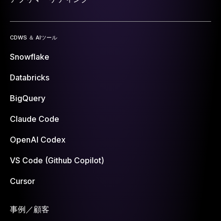
CDWS ＆ AIツール
Snowflake
Databricks
BigQuery
Claude Code
OpenAI Codex
VS Code (Github Copilot)
Cursor
事例／顧客