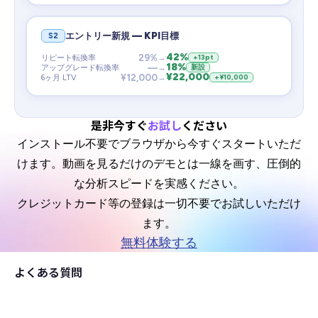
エントリー新規 — KPI目標
S2
42%
29%
→
+13pt
リピート転換率
18%
—
→
新設
アップグレード転換率
¥22,000
¥12,000
→
+¥10,000
6ヶ月 LTV
是非今すぐ
お試し
ください
インストール不要でブラウザから今すぐスタートいただ
けます。動画を見るだけのデモとは一線を画す、圧倒的
な分析スピードを実感ください。
クレジットカード等の登録は一切不要でお試しいただけ
ます。
無料体験する
よくある質問