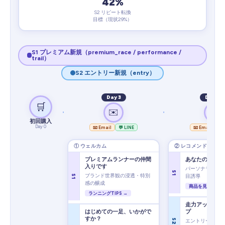
42%
S2 リピート転換
目標（現状29%）
S1 プレミアム新規（premium_race / performance /
trail）
S2 エントリー新規（entry）
Day 3
Day 14
🛒
✉️
✉️
初回購入
Day 0
📧 Email
💬 LINE
📧 Email
💬
① ウェルカム
② レコメンド
プレミアムランナーの仲間
あなたの次の一
入りです
パーソナライズ商
S1
ブランド世界観の浸透・特別
目誘導
S1
感の醸成
商品を見る →
ランニングTIPS →
走力アップへの
はじめての一足、いかがで
プ
すか？
S2
エントリー→パ