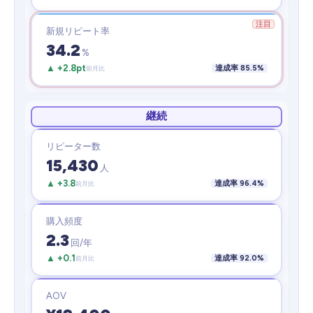
新規リピート率
34.2
%
▲ +2.8pt
達成率 85.5%
前月比
継続
リピーター数
15,430
人
▲ +3.8
達成率 96.4%
前月比
購入頻度
2.3
回/年
▲ +0.1
達成率 92.0%
前月比
AOV