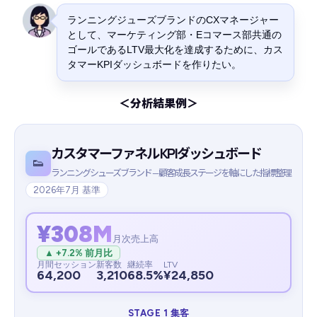
ランニングジューズブランドのCXマネージャー
として、マーケティング部・Eコマース部共通の
ゴールであるLTV最大化を達成するために、カス
タマーKPIダッシュボードを作りたい。
＜分析結果例＞
カスタマーファネル KPIダッシュボード
👟
ランニングシューズブランド — 顧客成長ステージを軸にした指標整理
2026年7月 基準
¥308M
月次売上高
▲ +7.2% 前月比
月間セッション
新客数
継続率
LTV
64,200
3,210
68.5%
¥24,850
STAGE 1 集客