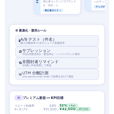
S2
初心者コンテンツでブランド
へのアップセル
を「先生」に
アップグレード 
初心者ガイド →
⚙️ 最適化・運用ルール
A/B テスト（件名）
🧪
購入日数訴求 vs 次のシューズ直接訴求
サプレッション
🚫
7日以内受信済み・配信停止・ハードバウンス 除外
非開封者リマインド
🔁
3日後に件名変更して再送
UTM 分離計測
📊
utm_source=line / email で効果を分けて測定
プレミアム新規 — KPI目標
S1
52%
48%
→
+4pt
リピート転換率
¥42,000
¥31,000
→
+¥11,000
6ヶ月 LTV