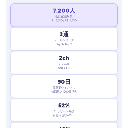
7,200人
合計配信対象
S1: 3,100 / S2: 4,100
3通
メールシリーズ
Day 3 / 14 / 31
2ch
チャネル
Email + LINE
90日
最重要ウィンドウ
初回購入後90日以内
52%
S1 リピート転換
目標（現状48%）