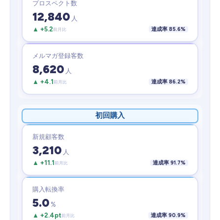
プロスペクト数
12,840
人
▲ +5.2
達成率 85.6%
前月比
メルマガ登録客数
8,620
人
▲ +4.1
達成率 86.2%
前月比
初回購入
新規顧客数
3,210
人
▲ +11.1
達成率 91.7%
前月比
購入転換率
5.0
%
▲ +2.4pt
達成率 90.9%
前月比