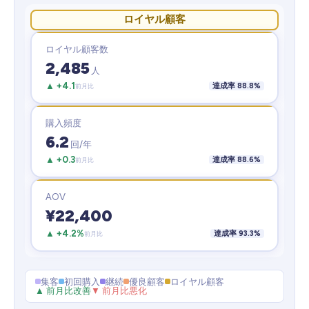
ロイヤル顧客
ロイヤル顧客数
2,485
人
▲ +4.1
達成率 88.8%
前月比
購入頻度
6.2
回/年
▲ +0.3
達成率 88.6%
前月比
AOV
¥22,400
▲ +4.2%
達成率 93.3%
前月比
集客
初回購入
継続
優良顧客
ロイヤル顧客
▲ 前月比改善
▼ 前月比悪化