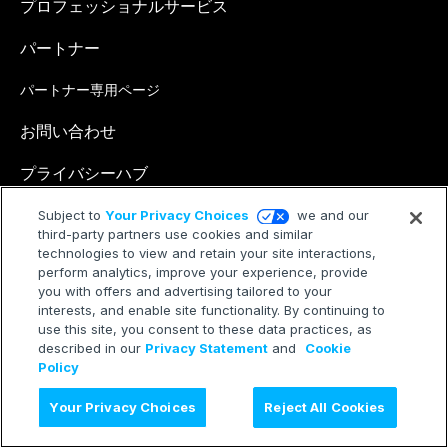
プロフェッショナルサービス
パートナー
パートナー専用ページ
お問い合わせ
プライバシーハブ
Subject to
Your Privacy Choices
we and our
third-party partners use cookies and similar
無料相談
technologies to view and retain your site interactions,
perform analytics, improve your experience, provide
you with offers and advertising tailored to your
interests, and enable site functionality. By continuing to
use this site, you consent to these data practices, as
described in our
Privacy Statement
and
Cookie
個人情報保護方針
個人情報に関する公表文
Policy
インフォマティブデータの取扱いについて
よくあるご質問
Your Privacy Choices
Reject All Cookies
プライバシーハブ
Terms of Service
Cookie Policy