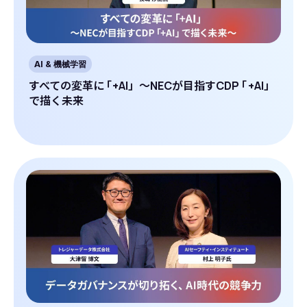
AI & 機械学習
すべての変革に
「
+AI」～NECが目指すCDP
「
+AI」
で描く未来