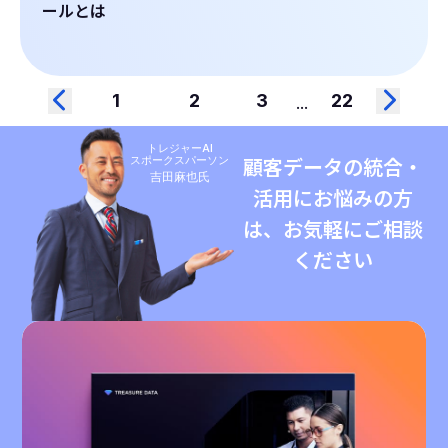
ールとは
1
2
3
22
...
トレジャーAI
スポークスパーソン
顧客データの統合・
吉田麻也氏
活用にお悩みの方
は、お気軽にご相談
ください