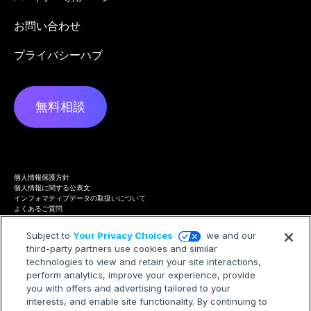
お問い合わせ
プライバシーハブ
無料相談
個人情報保護方針
個人情報に関する公表文
インフォマティブデータの取扱いについて
よくあるご質問
プライバシーハブ
Terms of Service
Subject to
Your Privacy Choices
we and our
Cookie Policy
third-party partners use cookies and similar
Trademarks
Modern Slavery Statement
technologies to view and retain your site interactions,
Your Privacy Choices
perform analytics, improve your experience, provide
you with offers and advertising tailored to your
interests, and enable site functionality. By continuing to