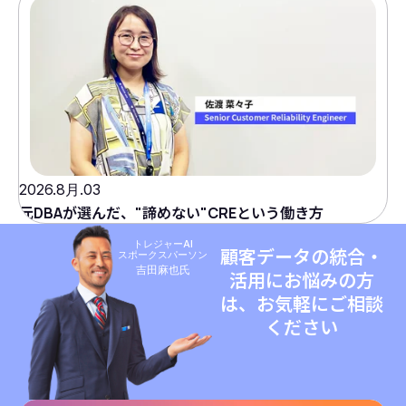
2026.8月.03
元DBAが選んだ、"諦めない"CREという働き方
トレジャーAI
顧客データの統合・
スポークスパーソン
吉田麻也氏
活用にお悩みの方
は、お気軽にご相談
ください