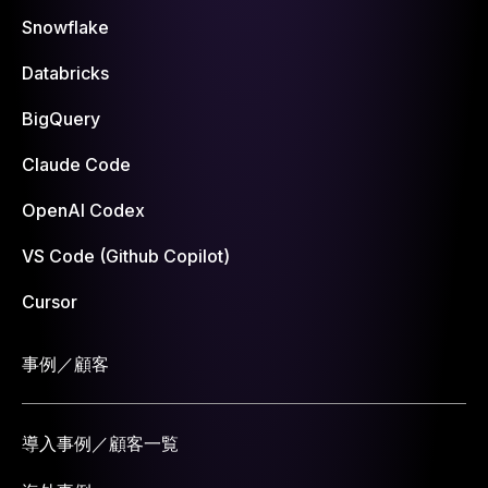
Snowflake
Databricks
BigQuery
Claude Code
OpenAI Codex
VS Code (Github Copilot)
Cursor
事例／顧客
導入事例／顧客一覧