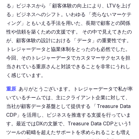
る」ビジネスから
「
顧客体験の向上により、LTVを上げ
る」ビジネスへのシフト。いわゆる
「
売らないマーケテ
ィング」ともいえる手法を用いた、長期で顧客との関係
性や信頼を築くための支援です。
その中で見えてきたの
が、顧客体験の設計における
「
データ」の重要性です。
トレジャーデータと協業体制をとったのも必然でした。
今回、そのトレジャーデータでカスタマーサクセスを担
当されている重原さんと対談できることを非常にうれし
く感じています。
重原
ありがとうございます。トレジャーデータで私が率
いているチームでは、主にクライアント企業に対して、
当社が顧客データ基盤として提供する
「
Treasure Data
CDP」を活用し、ビジネスを推進する支援を行っていま
す。最近ではDXの文脈で、Treasure Data CDPという1
ツールの範疇を超えたサポートを求められることも増え