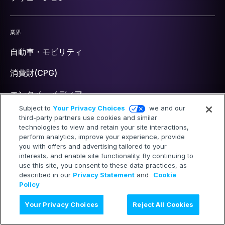
業界
自動車・モビリティ
消費財(CPG)
エンタメ・メディア
Subject to
Your Privacy Choices
we and our
金融・銀行
third-party partners use cookies and similar
technologies to view and retain your site interactions,
医療・製薬・ヘルスケア
perform analytics, improve your experience, provide
you with offers and advertising tailored to your
interests, and enable site functionality. By continuing to
小売・リテール
use this site, you consent to these data practices, as
described in our
Privacy Statement
and
Cookie
IT・テクノロジー
Policy
旅行・ホテル
Your Privacy Choices
Reject All Cookies