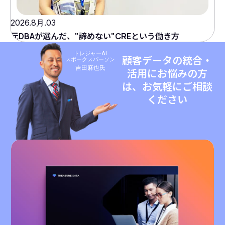
2026.8月.03
元DBAが選んだ、"諦めない"CREという働き方
トレジャーAI
顧客データの統合・
スポークスパーソン
吉田麻也氏
活用にお悩みの方
は、お気軽にご相談
ください