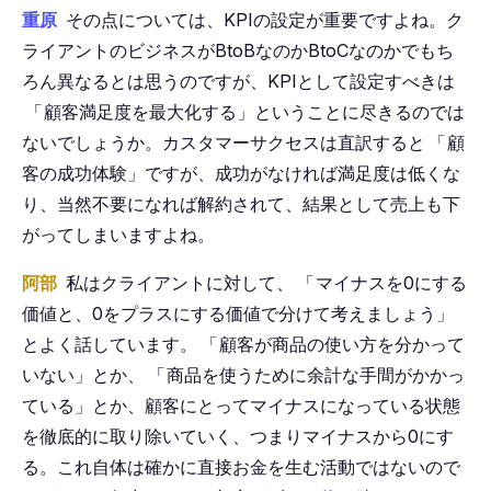
重原
その点については、KPIの設定が重要ですよね。ク
ライアントのビジネスがBtoBなのかBtoCなのかでもち
ろん異なるとは思うのですが、KPIとして設定すべきは
「
顧客満足度を最大化する」ということに尽きるのでは
ないでしょうか。カスタマーサクセスは直訳すると
「
顧
客の成功体験」ですが、成功がなければ満足度は低くな
り、当然不要になれば解約されて、結果として売上も下
がってしまいますよね。
阿部
私はクライアントに対して、
「
マイナスを0にする
価値と、0をプラスにする価値で分けて考えましょう」
とよく話しています。
「
顧客が商品の使い方を分かって
いない」とか、
「
商品を使うために余計な手間がかかっ
ている」とか、顧客にとってマイナスになっている状態
を徹底的に取り除いていく、つまりマイナスから0にす
る。これ自体は確かに直接お金を生む活動ではないので