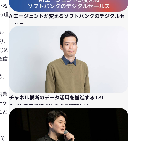
いる
う理
AIエージェントが変えるソフトバンクのデジタルセ
ールス
ル
り、
じめ
確信
め、
営業
チャネル横断のデータ活用を推進するTSI
ーケ
生成AI活用で描く次の成長戦略とは
こと
はそ