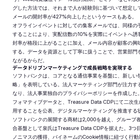
グした方法では、それまで人が経験則に基づいて想定し
メールの開封率が427%向上したというケースもある。
オフラインイベントに対しての集客メールでは、同様の
することにより、実配信数の10%を実際にイベントへ
封率が格段に上がることに加え、メール内容が顧客の興
する。データを資源として丁寧に扱うことで、営業部門
ながるからだ。
データドリブンマーケティングで成長戦略を実現する
ソフトバンクは、コアとなる通信事業を基盤に、新しい
略」を表明している。法人マーケティング部門が注力す
なり、法人事業独自のプライバシーポリシーを作成した
フォマティブデータと、Treasure Data CDPに
用することを公表、デジタルマーケティングを推進する
ソフトバンクの展開する商材は2,000を越え、グルー
合基盤として泉氏はTreasure Data CDPを据え
ノニマスの獲得、バイネームのCookie情報に紐づく