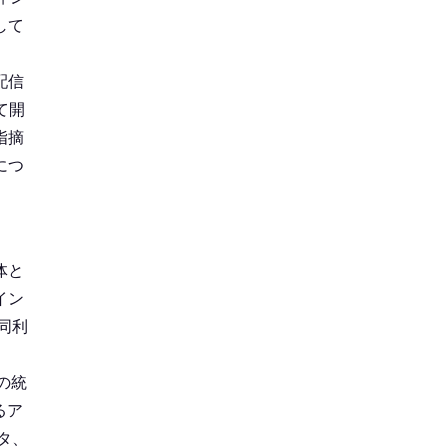
して
配信
て開
指摘
につ
戦
体と
イン
同利
の統
るア
タ、