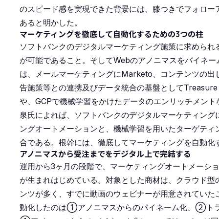
のスピード感を実現できた背景には、膝つきでフォロー
あると明かした。
マーケティングを徹底して自動化するための3つの柱
ソフトバンクのデジタルマーケティング施策に求められ
が可能であること。そしてWebのアノニマスをバイネ
は、メールマーケティングにMarketo、コンテンツの
告施策等との連携及びデータ統合の基盤としてTreasure Dat
や、GCPで機械学習をかけたデータのエンリッチメント
泉氏によれば、ソフトバンクのデジタルマーケティング
ングオートメーションと、機械学習を用いたターゲティングの高
合である。根幹には、徹底してマーケティングを自動化
アノニマスから受注までをデジタル上で完結する
運用から3ヶ月の段階で、マーケティングオートメーシ
が生まれはじめている。対象とした商材は、クラウド型
ンツが多く、すでに動画のウェビナーが用意されていた
動化したのは①アノニマスからのバイネーム化、②トラ