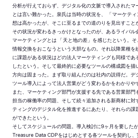
分析が行えておらず、デジタル化の文脈で導入されたマ
とは言い難かった。泉氏は当時の状況を、
「
マーケティ
想は高かったが、そこに至るまでの道のりを見出すこと
その状況が変わるきっかけとなったのが、あるライバル
マーケティングとは
「
天と地の差」を感じたという。そ
情報交換をおこなうという大胆なもの。それ以降業種を
に課題がある状況はどの法人マーケティングも同様であ
したという。そして最終的に必要なツールの構成図を描いた。中
方向は固まった。まず取り組んだのは社内の説得だ。デ
ツール導入によって法人営業がどう変わるかをわかりや
また、マーケティング部門が支援する先である営業部門
担当の稼働率の問題、そして続々追加される新商材に対
ティングのデジタル化を推進するにあたり、それらの課
ができたという。
そしてスケジュールの問題。導入検討に9ヶ月を要したが
Treasure Data CDPをはじめとする各ツールを