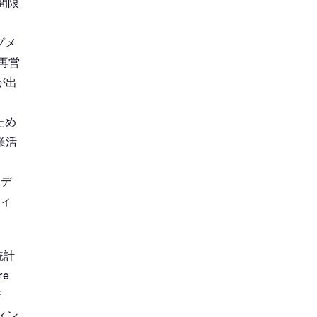
間限
プメ
再営
が出
ため
業活
をデ
ティ
統計
e
行
ィン