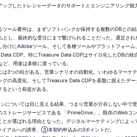
アップしたトレジャーデータのサポートとエンジニアリング能
るツール要件は、まずソフトバンクが保持する複数のDBとの結
ームとし、最終的な受注にまで繋げられることだった。選定され
出し分けにAdobeツール、そして各種ツールやプラットフォーム
a CDP。特にTreasure Data CDPはサイロ化したDBの統
など、用途は多岐に渡っている。
には3つの柱がある。営業シナリオの自動化、いわゆるマーケ
度化、そしてTreasure Data CDPを基盤に据えたデー
するという前提がある。
ョンについては目に見える結果、つまり営業が介在しない中で
のストレージサービスである
「
PrimeDrive」。既存のWebコ
ことが選ばれる理由となった。デジタルマーケティングによっ
イアルへの誘導、③本契約申込みの3ポイントだ。