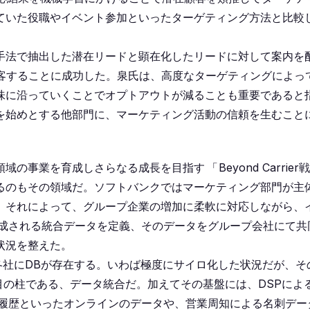
ていた役職やイベント参加といったターゲティング方法と比較
手法で抽出した潜在リードと顕在化したリードに対して案内を
誘客することに成功した。泉氏は、高度なターゲティングによっ
味に沿っていくことでオプトアウトが減ることも重要であると
を始めとする他部門に、マーケティング活動の信頼を生むこと
領域の事業を育成しさらなる成長を目指す
「
Beyond Carrier
るのもその領域だ。ソフトバンクではマーケティング部門が主
。それによって、グループ企業の増加に柔軟に対応しながら、
て二次生成される統合データを定義、そのデータをグループ会社にて共
状況を整えた。
プ各社にDBが存在する。いわば極度にサイロ化した状況だが、そ
た。3つ目の柱である、データ統合だ。加えてその基盤には、DSPによ
行動履歴といったオンラインのデータや、営業周知による名刺デー