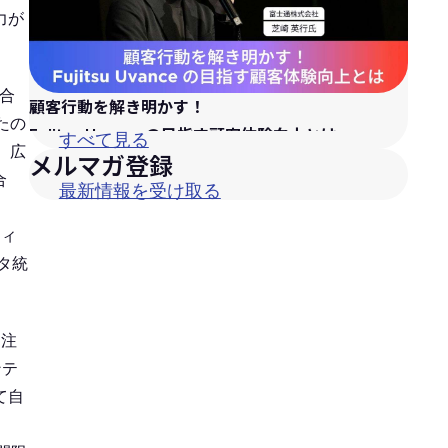
力が
合
顧客行動を解き明かす！
たの
Fujitsu Uvanceの目指す顧客体験向上とは
すべて見る
、広
メルマガ登録
合
最新情報を受け取る
ティ
タ統
受注
ンテ
て自