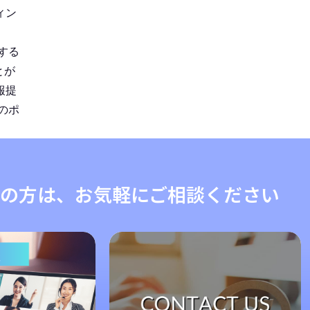
ィン
する
とが
報提
のポ
の方は、お気軽にご相談ください