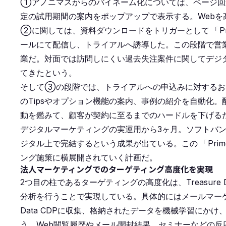
①アノニマスからのバイネーム化については、ページ回
定の試用期間の案内をポップアップで表示する。Webを
②に関しては、資料ダウンロードをトリガーとして
「
ールにて配信し、トライアルへ誘導した。この段階で営
業だ。対面では訪問しにくい過去失注案件に関してデジ
てきたという。
そして③の段階では、トライアルへの申込みに対するお
のTipsやオプション機能の案内、事例の紹介を自動化
動を鑑みて、顧客が契約に至るまでのハードルを下げる
デジタルマーケティングの実運用から3ヶ月。ソフトバ
ジタル上で完結するという成果が出ている。この
「
Pr
ング施策に横展開されていく計画だ。
法人マーケティングでのターゲティング高度化を実現
2つ目の柱であるターゲティングの高度化は、Treasure D
分析を行うことで実現している。具体的にはメールマーケテ
Data CDPに収集、格納されたデータを機械学習にか
う。Web閲覧履歴やメール開封結果、セミナーなどの