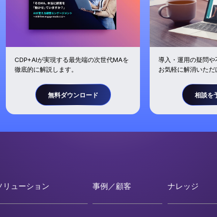
導入・運用の疑問や
CDP+AIが実現する最先端の次世代MAを
お気軽に解消いただ
徹底的に解説します。
無料ダウンロード
相談を
ソリューション
事例／顧客
ナレッジ