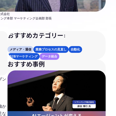
株式会社
ング本部 マーケティング企画部 部長
おすすめカテゴリー:
メディア・通信
業務プロセスの見直し
自動化
B2Bマーケティング
データ統合
おすすめ事例
ブン
強か
足な