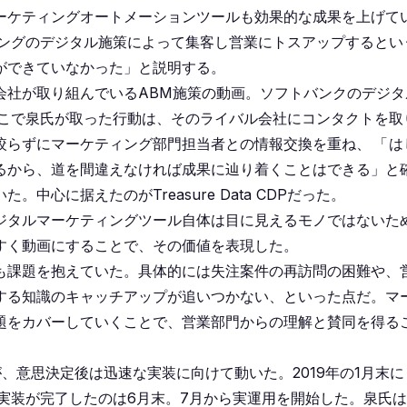
ーケティングオートメーションツールも効果的な成果を上げて
ングのデジタル施策によって集客し営業にトスアップするとい
ができていなかった」と説明する。
会社が取り組んでいるABM施策の動画。ソフトバンクのデジタ
こで泉氏が取った行動は、そのライバル会社にコンタクトを取
絞らずにマーケティング部門担当者との情報交換を重ね、
「
は
るから、道を間違えなければ成果に辿り着くことはできる」と
心に据えたのがTreasure Data CDPだった。
ジタルマーケティングツール自体は目に見えるモノではないた
すく動画にすることで、その価値を表現した。
も課題を抱えていた。具体的には失注案件の再訪問の困難や、
する知識のキャッチアップが追いつかない、といった点だ。マ
題をカバーしていくことで、営業部門からの理解と賛同を得る
、意思決定後は迅速な実装に向けて動いた。2019年の1月末に
契約し、実装が完了したのは6月末。7月から実運用を開始した。泉氏