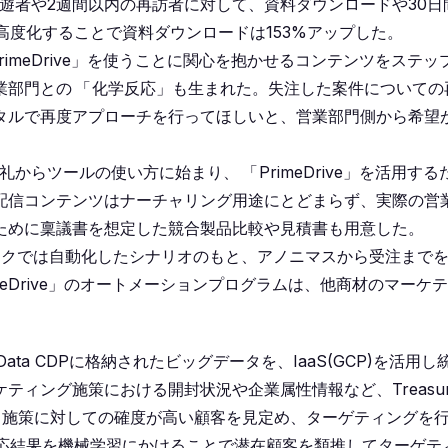
遊者や2週間以内の再訪者に対して、資料ダウンロードや30日
高度化することで資料ダウンロードは153%アップした。
PrimeDrive」を使うことに関心を抱かせるコンテンツをステッ
業部門との
「
化学反応」も生まれた。失注した案件についての
タルで再度アプローチを行ってほしいと、営業部門側から希望
礼からツールの使い方に始まり、
「
PrimeDrive」を活用する
。配信コンテンツはナーチャリング用途にとどまらず、実際の営
ために稟議書を想定した競合製品比較や見積書も用意した。
ンクでは自動化したシナリオのもと、アノニマスから受注まで
imeDrive」のオートメーションプログラムは、他商材のマーケ
ata CDPに格納されたビッグデータを、IaaS(GCP)を活用し
ィング施策における開封状況や企業属性情報など、Treasur
け、施策に対しての確度が高い顧客を見定め、ターゲティングを
反応結果を機械学習にかけることで潜在顧客を類推してターゲテ