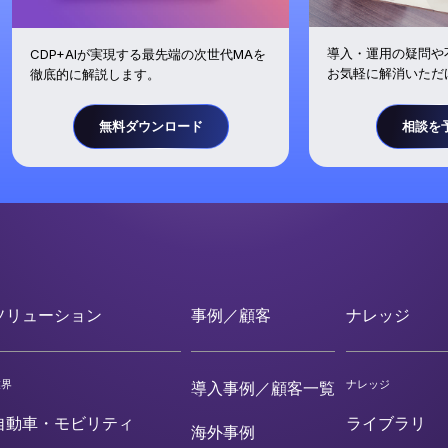
導入・運用の疑問や
CDP+AIが実現する最先端の次世代MAを
お気軽に解消いただ
徹底的に解説します。
無料ダウンロード
相談を
ソリューション
事例／顧客
ナレッジ
業界
ナレッジ
導入事例／顧客一覧
自動車・モビリティ
ライブラリ
海外事例