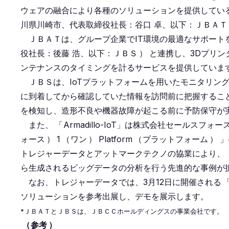
ウェアの融合により各種のソリューションを提供してい
川県川崎市、代表取締役社長：谷口 卓、以下：ＪＢＡＴ
ＪＢＡＴは、グループ企業でIT環境の最適なサポート
役社長：後藤 浩、以下：ＪＢＳ
）
と連携し、3Dプリ
ンテナンスのタイミングを計るサービスを提供していま
ＪＢＳは、IoTプラットフォームを用いたモニタリン
に到着してから確認していた情報を訪問前に把握するこ
を検知し、造形不良や機器故障が起こる前に予防保守が
また、
「
Armadillo-IoT」は株式会社セールスフ
ォース
）
1
（
ワン
）
Platform
（
プラットフォーム
）
」
トレジャーデータとアットマークテクノの協業により、
ら生成されるビッグデータの分析を行う先進的な事例が
なお、トレジャーデータでは、3月12日に開催される
ソリューションを参考出展し、デモを展示します。
*ＪＢＡＴとＪＢＳは、ＪＢＣＣホールディングスの事業会社です。
（
参考
）