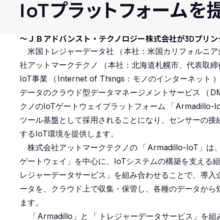
IoTプラットフォームを
〜ＪＢアドバンスト・テクノロジー株式会社が3Dプリ
米国トレジャーデータ社
（
本社：米国カリフォルニア
社アットマークテクノ
（
本社：北海道札幌市、代表取締
IoT事業
（
Internet of Things：モノのインターネット
データのクラウド型データマネージメントサービス
（
D
クノのIoTゲートウェイプラットフォーム
「
Armadillo-I
ツール基盤として採用されることになり、センサーの接
するIoT環境を提供します。
株式会社アットマークテクノの
「
Armadillo-
ゲートウェイ」を中心に、IoTシステムの構築を支える
レジャーデータサービス」を組み合わせることで、導入
ータを、クラウド上で収集・保管し、各種のデータから
ます。
「
Armadillo」と
「
トレジャーデータサービス」を組