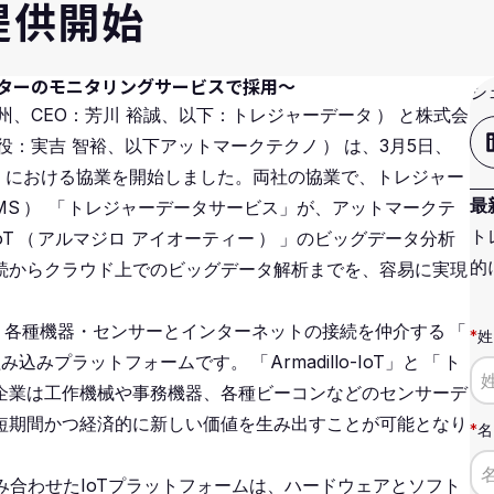
提供開始
ンターのモニタリングサービスで採用〜
シ
州、CEO：芳川 裕誠、以下：トレジャーデータ
）
と株式会
役：実吉 智裕、以下アットマークテクノ
）
は、3月5日、
）
における協業を開始しました。両社の協業で、トレジャー
最
MS
）
「
トレジャーデータサービス」が、アットマークテ
ト
oT
（
アルマジロ アイオーティー
）
」のビッグデータ分析
的
続からクラウド上でのビッグデータ解析までを、容易に実現
IoT」は、各種機器・センサーとインターネットの接続を仲介する
「
*
姓
組み込みプラットフォームです。
「
Armadillo-IoT」と
「
ト
企業は工作機械や事務機器、各種ビーコンなどのセンサーデ
短期間かつ経済的に新しい価値を生み出すことが可能となり
*
名
み合わせたIoTプラットフォームは、ハードウェアとソフト