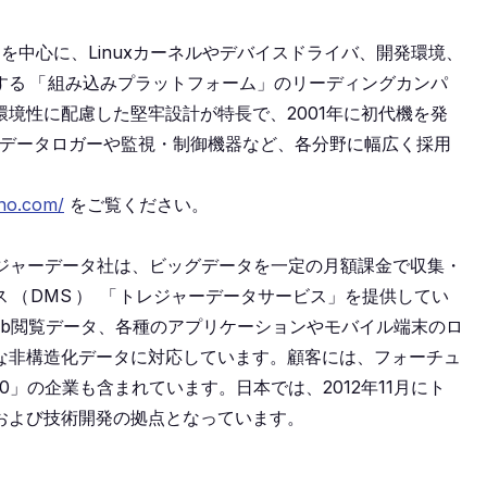
を中心に、Linuxカーネルやデバイスドライバ、開発環境、
する
「
組み込みプラットフォーム」のリーディングカンパ
境性に配慮した堅牢設計が特長で、2001年に初代機を発
データロガーや監視・制御機器など、各分野に幅広く採用
hno.com/
をご覧ください。
トレジャーデータ社は、ビッグデータを一定の月額課金で収集・
ス
（
DMS
）
「
トレジャーデータサービス」を提供してい
eb閲覧データ、各種のアプリケーションやモバイル端末のロ
な非構造化データに対応しています。顧客には、フォーチュ
0」の企業も含まれています。日本では、2012年11月にト
および技術開発の拠点となっています。