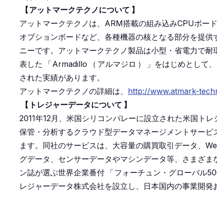
【
アットマークテクノについて
】
アットマークテクノは、ARM搭載の組み込みCPUボード
オプションボードなど、各種機器の核となる部分を提供
ニーです。アットマークテクノ製品は小型・省電力で耐環
表した
「
Armadillo
（
アルマジロ
）
」をはじめとして、
された実績があります。
アットマークテクノの詳細は、
http://www.atmark-tec
【
トレジャーデータについて
】
2011年12月、米国シリコンバレーに設立された米国
保管・分析するクラウド型データマネージメントサービ
ます。同社のサービスは、大容量の購買取引データ、W
グデータ、センサーデータやマシンデータ等、さまざま
ン誌が選ぶ世界企業番付
「
フォーチュン・グローバル50
レジャーデータ株式会社を設立し、日本国内の事業開発