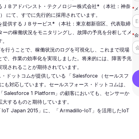
るＪＢアドバンスト・テクノロジー株式会社*
（
本社：神奈
*
メ
）
にて、すでに先行的に採用されています。
を提供するＪＢサービス*
（
本社：東京都新宿区、代表取締
ンターの稼働状況をモニタリングし、故障の予兆を分析してメ
*
会
す。
グを行うことで、稼働状況のログを可視化し、これまで現場
とで、作業の効率化を実現しました。将来的には、障害予兆
実現されることが期待されています。
ォース・ドットコムが提供している
「
Salesforce
（
セールスフ
にも対応しています。セールスフォース・ドットコムは、
「
Salesforce 1 Platform」の顧客においても、センサーか
拡大するものと期待しています。
「
IoT Japan 2015」に、
「
Armadillo-IoT」を活用したIoT