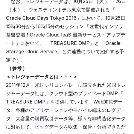
なお、トレジャーデータは、10月25日
（
火
）
・26日
（
水
）
、ウェスティンホテル東京で開催される
「
Oracle Cloud Days Tokyo 2016」において、10月25日
15時30分から16時15分のセッション
「
次世代インフラ
基盤登場！Oracle Cloud IaaS 最新サービス・アップデ
ート」において、
「
TREASURE DMP」と
「
Oracle
Storage Cloud Service」との連携について紹介する予
定です。
（
参考
）
＜トレジャーデータとは・・・＞
2011年12月、米国シリコンバレーに設立された米国トレ
ジャーデータ社は、クラウド型のプライベートDMP
「
TREASURE DMP」を提供しています。Web閲覧デー
タ、各種のアプリケーションやモバイル端末のログデー
タ、大容量の購買取引データ等、様々な非構造化データ
に対応して、ビッグデータを収集・保管・分析できるだ