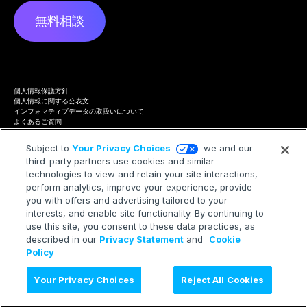
無料相談
個人情報保護方針
個人情報に関する公表文
インフォマティブデータの取扱いについて
よくあるご質問
プライバシーハブ
Terms of Service
Subject to
Your Privacy Choices
we and our
Cookie Policy
third-party partners use cookies and similar
Trademarks
technologies to view and retain your site interactions,
Modern Slavery Statement
Your Privacy Choices
perform analytics, improve your experience, provide
you with offers and advertising tailored to your
interests, and enable site functionality. By continuing to
use this site, you consent to these data practices, as
described in our
Privacy Statement
and
Cookie
©2026 Treasure AI All rights reserved.
Policy
Your Privacy Choices
Reject All Cookies