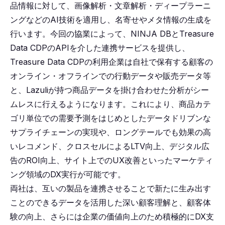
品情報に対して、画像解析・文章解析・ディープラーニ
ングなどのAI技術を適用し、名寄せやメタ情報の生成を
行います。今回の協業によって、NINJA DBとTreasure
Data CDPのAPIを介した連携サービスを提供し、
Treasure Data CDPの利用企業は自社で保有する顧客の
オンライン・オフラインでの行動データや販売データ等
と、Lazuliが持つ商品データを掛け合わせた分析がシー
ムレスに行えるようになります。これにより、商品カテ
ゴリ単位での需要予測をはじめとしたデータドリブンな
サプライチェーンの実現や、ロングテールでも効果の高
いレコメンド、クロスセルによるLTV向上、デジタル広
告のROI向上、サイト上でのUX改善といったマーケティ
ング領域のDX実行が可能です。
両社は、互いの製品を連携させることで新たに生み出す
ことのできるデータを活用した深い顧客理解と、顧客体
験の向上、さらには企業の価値向上のため積極的にDX支