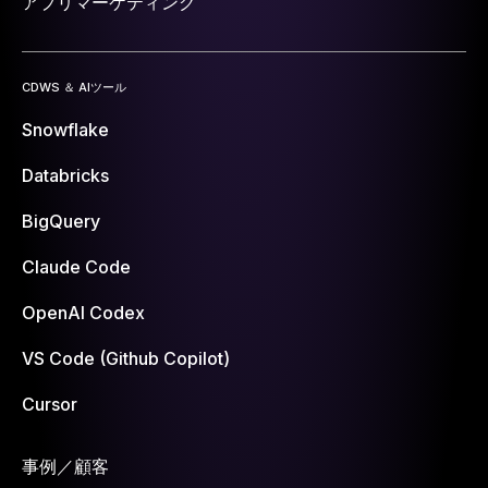
アプリマーケティング
CDWS ＆ AIツール
Snowflake
Databricks
BigQuery
Claude Code
OpenAI Codex
VS Code (Github Copilot)
Cursor
事例／顧客