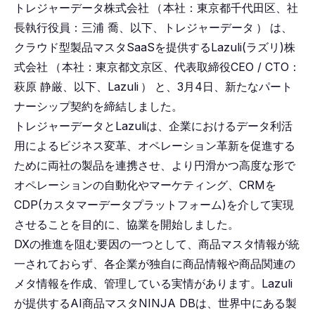
トレジャーデータ株式会社
（
本社：東京都千代田区、社
長執行役員：三浦 喬、以下、トレジャーデータ
）
は、
クラウド型製品マスタSaaSを提供するLazuli(ラズリ)株
式会社
（
本社：東京都文京区、代表取締役CEO / CTO：
萩原 静厳、以下、Lazuli
）
と、3月4日、新たなパート
ナーシップ契約を締結しました。
トレジャーデータとLazuliは、企業におけるデータ利活
用によるビジネス変革、オペレーション革新を促進する
ために両社の製品を連携させ、より円滑かつ高度な形で
オペレーションの自動化やマーケティング、CRMを
CDP(カスタマーデータプラットフォーム)を介して実現
させることを目的に、協業を開始しました。
DXの推進を阻む要因の一つとして、商品マスタ情報が統
一されておらず、各企業が独自に商品情報や商品関連の
メタ情報を作成、管理している実情があります。Lazuli
が提供するAI商品マスタNINJA DBは、世界中にある製