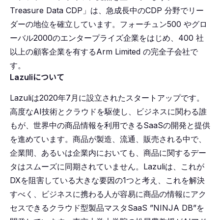
Treasure Data CDP」は、急成⻑中のCDP 分野でリー
ダーの地位を確⽴しています。フォーチュン500 やグロ
ーバル2000のエンタープライズ企業をはじめ、400 社
以上の顧客企業を有するArm Limited の完全⼦会社で
す。
Lazuliについて
Lazuliは2020年7月に設立されたスタートアップです。
高度なAI技術とクラウドを駆使し、ビジネスに関わる誰
もが、世界中の商品情報を利用できるSaaSの開発と提供
を進めています。商品が製造、流通、販売される中で、
企業間、あるいは企業内においても、商品に関するデー
タはスムーズに同期されていません。Lazuliは、これが
DXを阻害している大きな要因の1つと考え、これを解決
すべく、ビジネスに携わる人が容易に商品の情報にアク
セスできるクラウド型製品マスタSaaS ”NINJA DB”を