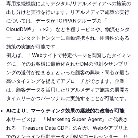
専用接続機能によりデジタル/リアルメディアへの施策の
出し分けと実行を行います。リアルメディア施策の実行
については、データがTOPPANグループの
「
CloudDM®︎」
（
※3
）
など各種サービスや、物流センタ
ー、コンタクトセンターに自動連携され、即時性のある
施策の実施が可能です。
例えば、
「
Webサイトで特定ページを閲覧したタイミン
グに、そのお客様に最適化されたDMの印刷やサンプリ
ングの送付が始まる」といった顧客の興味・関心が最も
高いタイミングを捉えてアプローチができます。企業
は、顧客データを活用したリアルメディア施策の展開を
タイムリーかつパーソナルに実施することが可能です。
AIにより、マーケティング効果の継続的な改善が可能
本サービスは、
「
Marketing Super Agent」 に代表さ
れる
「
Treasure Data CDP」のAIが、Webやアプリ上
でのオンライン行動データとDMやコールセンター、サ