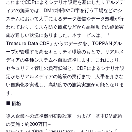
これまでCDPによるシナリオ設定を基にしたリアルメデ
ィアの施策では、DMの制作や印字を行う工場などのシ
ステムにおいて人手によるデータ送信やデータ処理が行
われており、ミスを防ぐ観点などから高頻度での施策実
施が難しい状況にありました。本サービスは、
「
Treasure Data CDP」からのデータを、TOPPANグル
ープが管理する高セキュリティ環境のもとで、リアルメ
ディアの各種システムへ自動連携します。これにより、
セキュリティ管理の負荷低減と、CDPによるシナリオ設
定からリアルメディアの施策の実行まで、人手を介さな
い自動化を実現し、高頻度での施策実施が可能となりま
す。
■ 価格
導入企業への連携機能初期設定 および 基本DM施策
の実施：約200万円～
※パーソナライズ動画
「
livepassCatch」、AI ソリューション
「