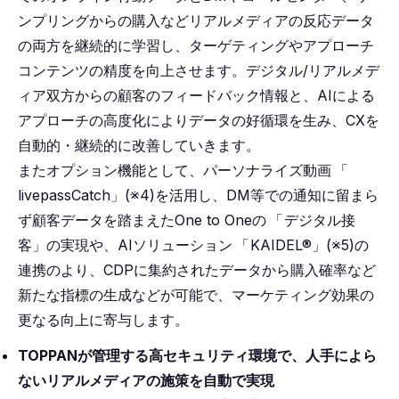
ンプリングからの購入などリアルメディアの反応データ
の両方を継続的に学習し、ターゲティングやアプローチ
コンテンツの精度を向上させます。デジタル/リアルメデ
ィア双方からの顧客のフィードバック情報と、AIによる
アプローチの高度化によりデータの好循環を生み、CXを
自動的・継続的に改善していきます。
またオプション機能として、パーソナライズ動画
「
livepassCatch」(※4)を活用し、DM等での通知に留まら
ず顧客データを踏まえたOne to Oneの
「
デジタル接
客」の実現や、AIソリューション
「
KAIDEL®」(※5)の
連携のより、CDPに集約されたデータから購入確率など
新たな指標の生成などが可能で、マーケティング効果の
更なる向上に寄与します。
TOPPANが管理する高セキュリティ環境で、人手によら
ないリアルメディアの施策を自動で実現