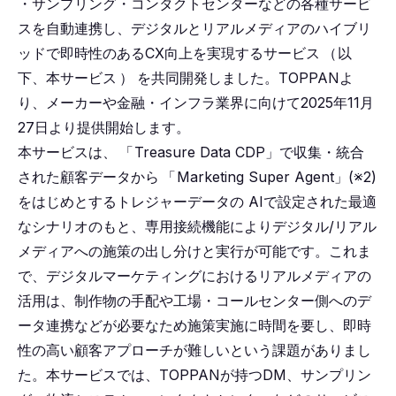
・サンプリング・コンタクトセンターなどの各種サービ
スを自動連携し、デジタルとリアルメディアのハイブリ
ッドで即時性のあるCX向上を実現するサービス
（
以
下、本サービス
）
を共同開発しました。TOPPANよ
り、メーカーや金融・インフラ業界に向けて2025年11月
27日より提供開始します。
本サービスは、
「
Treasure Data CDP」で収集・統合
された顧客データから
「
Marketing Super Agent」(※2)
をはじめとするトレジャーデータの AIで設定された最適
なシナリオのもと、専用接続機能によりデジタル/リアル
メディアへの施策の出し分けと実行が可能です。これま
で、デジタルマーケティングにおけるリアルメディアの
活用は、制作物の手配や工場・コールセンター側へのデ
ータ連携などが必要なため施策実施に時間を要し、即時
性の高い顧客アプローチが難しいという課題がありまし
た。本サービスでは、TOPPANが持つDM、サンプリン