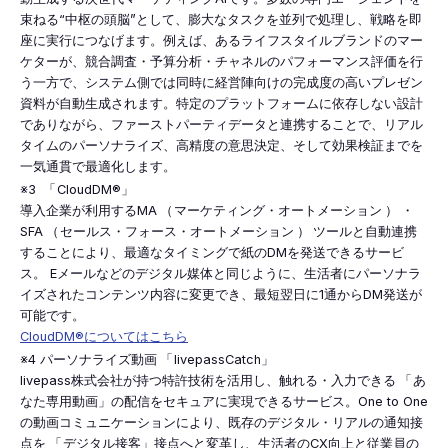
束ねる“中枢の頭脳”として、膨大なタスクを並列で処理し、戦略を即
座に実行につなげます。例えば、あるライフスタイルブランドのマー
ケターが、競合調査・予算分析・チャネルのパフォーマンス評価を行
う一方で、システム側では同時に経営陣向けの完成度の高いプレゼン
資料が自動生成されます。特定のプラットフォームに依存しない設計
でありながら、ファーストパーティデータと連携することで、リアル
タイムのパーソナライズ、高精度の意思決定、そして効果検証までを
一気通貫で最適化します。
※3
「
CloudDM®︎」
導入企業が利用するMA
（
マーケティング・オートメーション
）
・
SFA
（
セールス・フォース・オートメーション
）
ツールと自動連携
することにより、最適なタイミングで紙のDMを発送できるサービ
ス。 Eメールなどのデジタル媒体と同じように、生活者にパーソナラ
イズされたコンテンツ内容に変更でき、最短翌日に1通からDM発送が
可能です。
CloudDM®︎についてはこちら
※4 パーソナライズ動画
「
livepassCatch」
livepass株式会社が持つ特許技術を活用し、触れる・入力できる
「
あ
なた専用動画」の配信をセキュアに実現できるサービス。One to One
の動画コミュニケーションにより、既存のデジタル・リアルの通知接
点を
「
デジタル接客」接点へと変革し、生活者のCX向上と従業員の