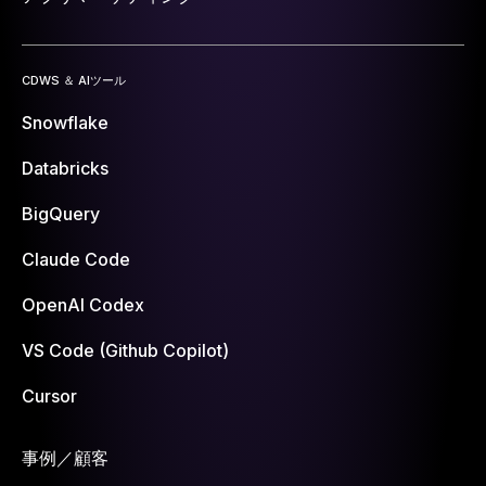
CDWS ＆ AIツール
Snowflake
Databricks
BigQuery
Claude Code
OpenAI Codex
VS Code (Github Copilot)
Cursor
事例／顧客