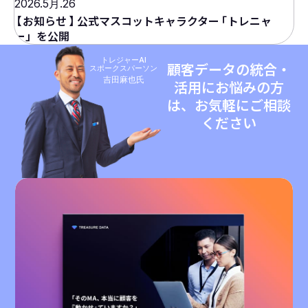
2026.5月.26
【
お知らせ
】
公式マスコットキャラクター
「
トレニャ
ー」を公開
トレジャーAI
顧客データの統合・
スポークスパーソン
吉田麻也氏
活用にお悩みの方
は、お気軽にご相談
ください