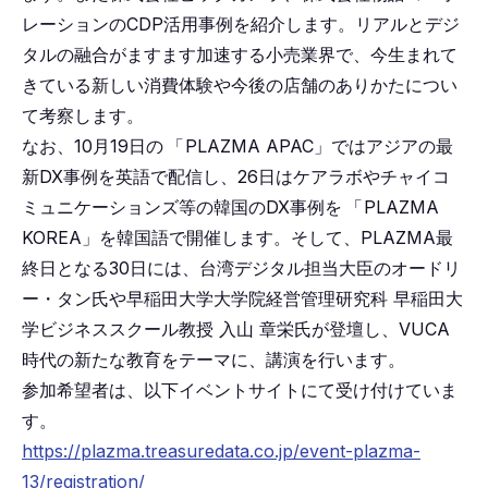
レーションのCDP活用事例を紹介します。リアルとデジ
タルの融合がますます加速する小売業界で、今生まれて
きている新しい消費体験や今後の店舗のありかたについ
て考察します。
なお、10月19日の
「
PLAZMA APAC」ではアジアの最
新DX事例を英語で配信し、26日はケアラボやチャイコ
ミュニケーションズ等の韓国のDX事例を
「
PLAZMA
KOREA」を韓国語で開催します。そして、PLAZMA最
終日となる30日には、台湾デジタル担当大臣のオードリ
ー・タン氏や早稲田大学大学院経営管理研究科 早稲田大
学ビジネススクール教授 入山 章栄氏が登壇し、VUCA
時代の新たな教育をテーマに、講演を行います。
参加希望者は、以下イベントサイトにて受け付けていま
す。
https://plazma.treasuredata.co.jp/event-plazma-
13/registration/