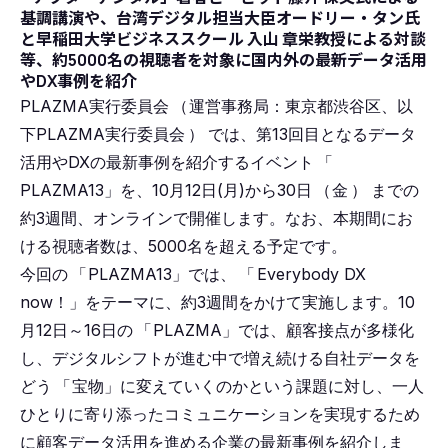
基調講演や、台湾デジタル担当大臣オードリー・タン氏
と早稲田大学ビジネススクール 入山 章栄教授による対談
等、約5000名の視聴者を対象に国内外の最新データ活用
やDX事例を紹介
PLAZMA実行委員会
（
運営事務局：東京都渋谷区、以
下PLAZMA実行委員会
）
では、第13回目となるデータ
活用やDXの最新事例を紹介するイベント
「
PLAZMA13」を、10月12日(月)から30日
（
金
）
までの
約3週間、オンラインで開催します。なお、本期間にお
ける視聴者数は、5000名を超える予定です。
今回の
「
PLAZMA13」では、
「
Everybody DX
now！」をテーマに、約3週間をかけて実施します。10
月12日～16日の
「
PLAZMA」では、顧客接点が多様化
し、デジタルシフトが進む中で増え続ける自社データを
どう
「
宝物」に変えていくのかという課題に対し、一人
ひとりに寄り添ったコミュニケーションを実現するため
に顧客データ活用を進める企業の最新事例を紹介しま