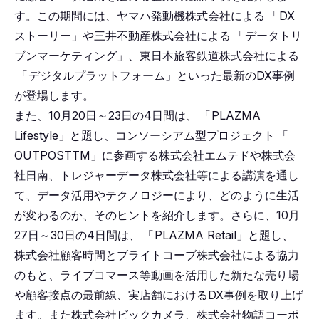
す。この期間には、ヤマハ発動機株式会社による
「
DX
ストーリー」や三井不動産株式会社による
「
データトリ
ブンマーケティング」、東日本旅客鉄道株式会社による
「
デジタルプラットフォーム」といった最新のDX事例
が登場します。
また、10月20日～23日の4日間は、
「
PLAZMA
Lifestyle」と題し、コンソーシアム型プロジェクト
「
OUTPOSTTM」に参画する株式会社エムテドや株式会
社日南、トレジャーデータ株式会社等による講演を通し
て、データ活用やテクノロジーにより、どのように生活
が変わるのか、そのヒントを紹介します。さらに、10月
27日～30日の4日間は、
「
PLAZMA Retail」と題し、
株式会社顧客時間とブライトコーブ株式会社による協力
のもと、ライブコマース等動画を活用した新たな売り場
や顧客接点の最前線、実店舗におけるDX事例を取り上げ
ます。また株式会社ビックカメラ、株式会社物語コーポ