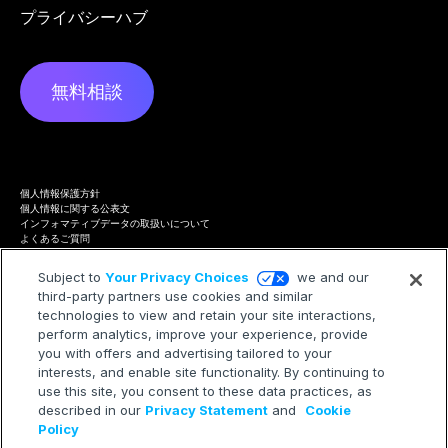
プライバシーハブ
無料相談
個人情報保護方針
個人情報に関する公表文
インフォマティブデータの取扱いについて
よくあるご質問
プライバシーハブ
Terms of Service
Subject to
Your Privacy Choices
we and our
Cookie Policy
third-party partners use cookies and similar
Trademarks
technologies to view and retain your site interactions,
Modern Slavery Statement
Your Privacy Choices
perform analytics, improve your experience, provide
you with offers and advertising tailored to your
interests, and enable site functionality. By continuing to
use this site, you consent to these data practices, as
described in our
Privacy Statement
and
Cookie
©2026 Treasure AI All rights reserved.
Policy